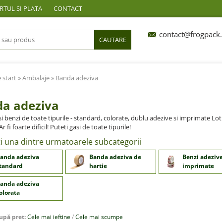
TUL ȘI PLATA
CONTACT
contact@frogpack.
CAUTARE
 start
»
Ambalaje
» Banda adeziva
a adeziva
si benzi de toate tipurile - standard, colorate, dublu adezive si imprimate L
r fi foarte dificil! Puteti gasi de toate tipurile!
ti una dintre urmatoarele subcategorii
anda adeziva
Banda adeziva de
Benzi adeziv
tandard
hartie
imprimate
anda adeziva
olorata
upă pret:
Cele mai ieftine
/
Cele mai scumpe