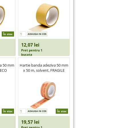
În stoc
12,07 lei
Pret pentru 1
bucata
va 50 mm
Hartie banda adeziva 50 mm
 ECO
x 50 m, solvent, FRAGILE
În stoc
În stoc
19,57 lei
Pret pentru 1