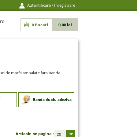
Autentificare
/
Inregistrare
ro
0
Bucati
0,00 lei
oturi de marfa ambalate fara banda
e
Banda dublu adeziva
Articole pe pagina :
20