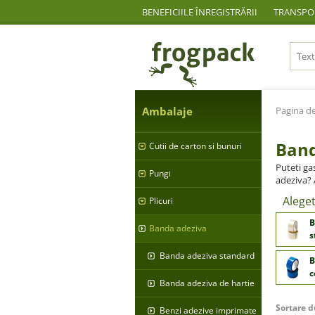
BENEFICIILE ÎNREGISTRĂRII
TRANSPOR
Ambalaje
Pagina de
Band
Cutii de carton si bunuri
Puteti ga
Pungi
adeziva? A
Alege
Plicuri
B
Banda adeziva
s
Banda adeziva standard
B
c
Banda adeziva de hartie
Sortare d
Benzi adezive imprimate