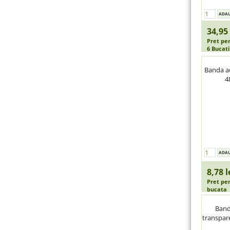
34,95 
Pret pe
6 Bucati
Banda ad
4
8,78 l
Pret pe
bucata
Banda
transpar