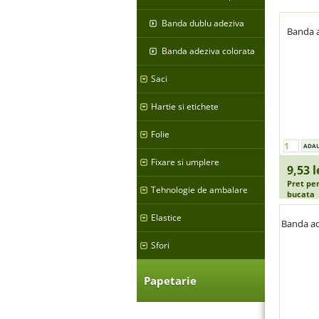
Banda dublu adeziva
Banda 
Banda adeziva colorata
Saci
Hartie si etichete
Folie
Fixare si umplere
9,53 l
Pret pe
Tehnologie de ambalare
bucata
Elastice
Banda ad
Sfori
Papetarie