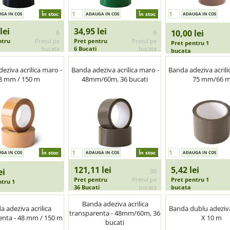
În stoc
În stoc
lei
34,95 lei
6
6
10,00 lei
ntru
Pretul pe
Pret pentru
Pretul pe
Pret pentru 1
bucata
6 Bucati
bucata
bucata
eziva acrilica maro -
Banda adeziva acrilica maro -
Banda adeziva acrili
8 mm / 150 m
48mm/60m, 36 bucati
75 mm/66 
În stoc
În stoc
121,11 lei
5,42 lei
ei
36
Pret pentru
Pretul pe
Pret pentru 1
ntru 1
36 Bucati
bucata
bucata
Banda adeziva acrilica
 adeziva acrilica
Banda dublu adezi
transparenta - 48mm/60m, 36
enta - 48 mm / 150 m
X 10 m
bucati