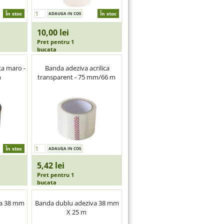
În stoc
În stoc
10,00 lei
Pret pentru 1
bucata
ca maro -
Banda adeziva acrilica
m
transparent - 75 mm/66 m
În stoc
5,42 lei
Pret pentru 1
bucata
va 38 mm
Banda dublu adeziva 38 mm
X 25 m