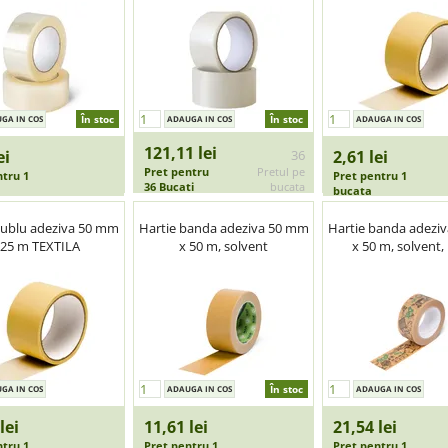
În stoc
În stoc
121,11 lei
ei
36
2,61 lei
Pret pentru
Pretul pe
ntru 1
Pret pentru 1
36 Bucati
bucata
bucata
ublu adeziva 50 mm
Hartie banda adeziva 50 mm
Hartie banda adezi
 25 m TEXTILA
x 50 m, solvent
x 50 m, solvent,
În stoc
lei
11,61 lei
21,54 lei
ntru 1
Pret pentru 1
Pret pentru 1