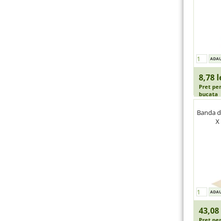
8,78 l
Pret pe
bucata
Banda d
X
43,08 
Pret pe