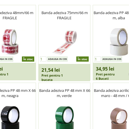
adeziva 48mm/66 m
Banda adeziva 75mm/66 m
Banda adeziva PP 4
FRAGILE
FRAGILE
m, alba
În stoc
În stoc
ei
34,95 lei
21,54 lei
ntru 1
Pret pentru
Pret pentru 1
6 Bucati
bucata
eziva PP 48 mm X 66
Banda adeziva PP 48 mm X 66
Banda adeziva acrili
m, neagra
m, verde
maro - 48 mm / 