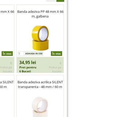
8 mm X 66
Banda adeziva PP 48 mm X 66
m, galbena
În stoc
În stoc
34,95 lei
6
6
Pretul pe
Pret pentru
Pretul pe
bucata
6 Bucati
bucata
ca SILENT
Banda adeziva acrilica SILENT
60 m
transparenta - 48 mm / 60 m