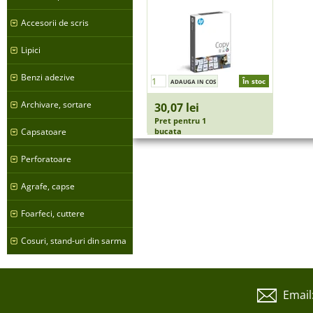
Accesorii de scris
Lipici
Benzi adezive
În stoc
Archivare, sortare
30,07 lei
Pret pentru 1
Capsatoare
bucata
Perforatoare
Agrafe, capse
Foarfeci, cuttere
Cosuri, stand-uri din sarma
Email