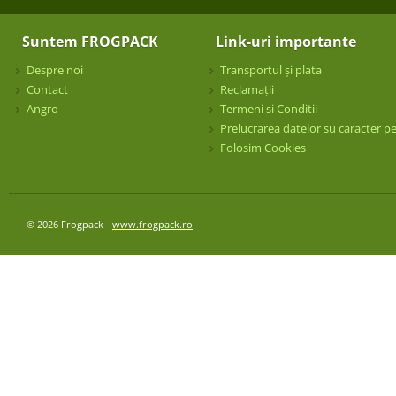
Suntem FROGPACK
Link-uri importante
Despre noi
Transportul și plata
Contact
Reclamații
Angro
Termeni si Conditii
Prelucrarea datelor su caracter p
Folosim Cookies
© 2026 Frogpack -
www.frogpack.ro