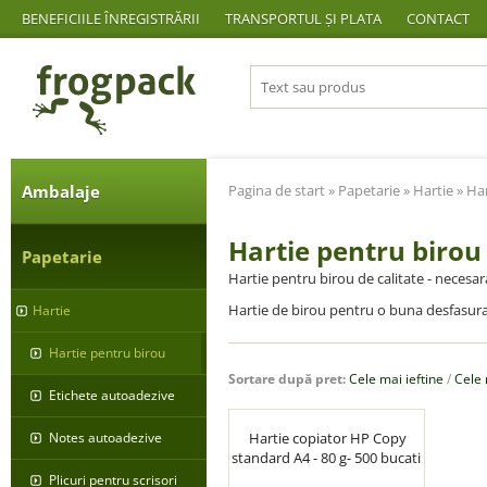
BENEFICIILE ÎNREGISTRĂRII
TRANSPORTUL ȘI PLATA
CONTACT
Ambalaje
Pagina de start
»
Papetarie
»
Hartie
» Har
Hartie pentru birou
Papetarie
Hartie pentru birou de calitate - necesa
Hartie de birou pentru o buna desfasura
Hartie
Hartie pentru birou
Sortare după pret:
Cele mai ieftine
/
Cele
Etichete autoadezive
Notes autoadezive
Hartie copiator HP Copy
standard A4 - 80 g- 500 bucati
Plicuri pentru scrisori