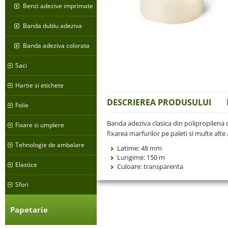
Benzi adezive imprimate
Banda dublu adeziva
Banda adeziva colorata
Saci
Hartie si etichete
DESCRIEREA PRODUSULUI
Folie
Banda adeziva clasica din polipropilena d
Fixare si umplere
fixarea marfurilor pe paleti si multe alte 
Tehnologie de ambalare
Latime: 48 mm
Lungime: 150 m
Elastice
Culoare: transparenta
Sfori
Papetarie