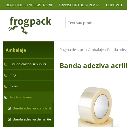
BENEFICIILE ÎNREGISTRĂRII
TRANSPORTUL ȘI PLATA
CONTACT
Ambalaje
Pagina de start
»
Ambalaje
»
Banda adez
Banda adeziva acril
Cutii de carton si bunuri
Pungi
Plicuri
Banda adeziva
Banda adeziva standard
Banda adeziva de hartie