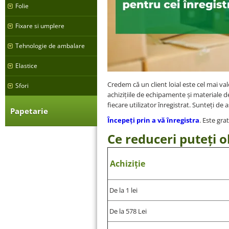
Folie
Fixare si umplere
Tehnologie de ambalare
Elastice
Credem că un client loial este cel mai va
Sfori
achizițiile de echipamente și materiale 
fiecare utilizator înregistrat. Sunteți de
Papetarie
Începeți prin a vă înregistra
. Este gr
Ce reduceri puteți 
Achiziție
De la 1 lei
De la 578 Lei