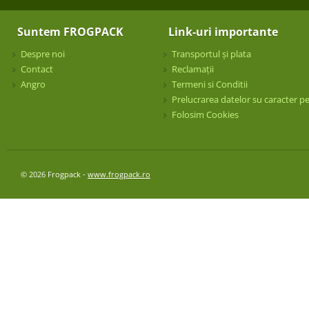
Suntem FROGPACK
Link-uri importante
Despre noi
Transportul și plata
Contact
Reclamații
Angro
Termeni si Conditii
Prelucrarea datelor su caracter p
Folosim Cookies
© 2026 Frogpack -
www.frogpack.ro