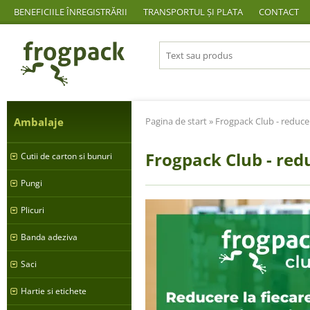
BENEFICIILE ÎNREGISTRĂRII
TRANSPORTUL ȘI PLATA
CONTACT
Ambalaje
Pagina de start
» Frogpack Club - reducer
Frogpack Club - redu
Cutii de carton si bunuri
Pungi
Plicuri
Banda adeziva
Saci
Hartie si etichete