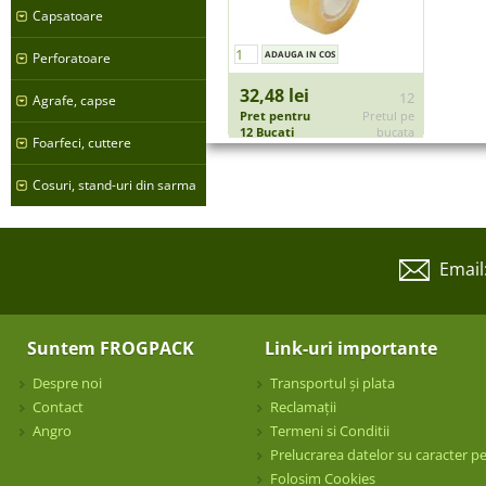
Capsatoare
Perforatoare
32,48 lei
12
Agrafe, capse
Pret pentru
Pretul pe
12 Bucati
bucata
Foarfeci, cuttere
Cosuri, stand-uri din sarma
Email
Suntem FROGPACK
Link-uri importante
Despre noi
Transportul și plata
Contact
Reclamații
Angro
Termeni si Conditii
Prelucrarea datelor su caracter p
Folosim Cookies