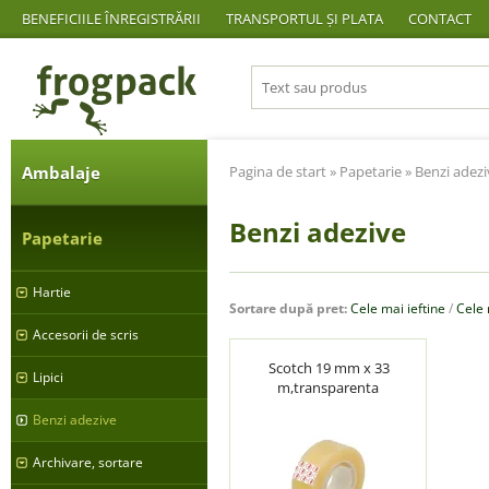
BENEFICIILE ÎNREGISTRĂRII
TRANSPORTUL ȘI PLATA
CONTACT
Ambalaje
Pagina de start
»
Papetarie
» Benzi adezi
Benzi adezive
Papetarie
Hartie
Sortare după pret:
Cele mai ieftine
/
Cele
Accesorii de scris
Scotch 19 mm x 33
Lipici
m,transparenta
Benzi adezive
Archivare, sortare