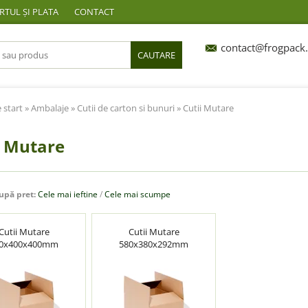
TUL ȘI PLATA
CONTACT
contact@frogpack.
CAUTARE
 start
»
Ambalaje
»
Cutii de carton si bunuri
» Cutii Mutare
i Mutare
upă pret:
Cele mai ieftine
/
Cele mai scumpe
Cutii Mutare
Cutii Mutare
0x400x400mm
580x380x292mm