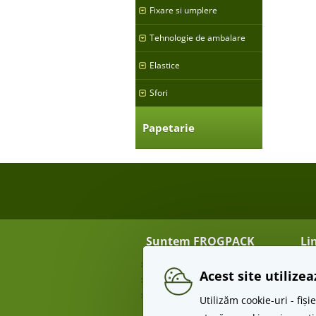
Fixare si umplere
Tehnologie de ambalare
Elastice
Sfori
Papetarie
Suntem FROGPACK
Li
Despre noi
Tra
Acest site utilize
Contact
Re
Angro
Te
Utilizăm cookie-uri - fi
Pr