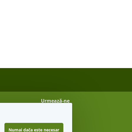
Urmează-ne
Vreau sfaturi secrete
Numai dača este necesar