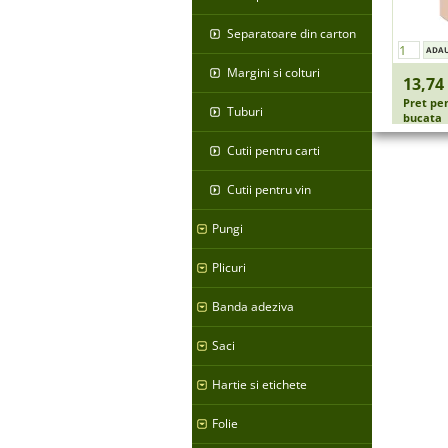
Separatoare din carton
Margini si colturi
13,74 
Pret pe
Tuburi
bucata
Cutii pentru carti
Cutii pentru vin
Pungi
Plicuri
Banda adeziva
Saci
Hartie si etichete
Folie