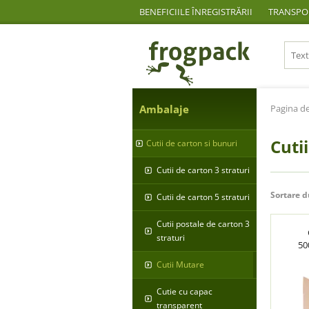
BENEFICIILE ÎNREGISTRĂRII
TRANSPOR
Ambalaje
Pagina de
Cuti
Cutii de carton si bunuri
Cutii de carton 3 straturi
Sortare d
Cutii de carton 5 straturi
Cutii postale de carton 3
straturi
50
Cutii Mutare
Cutie cu capac
transparent