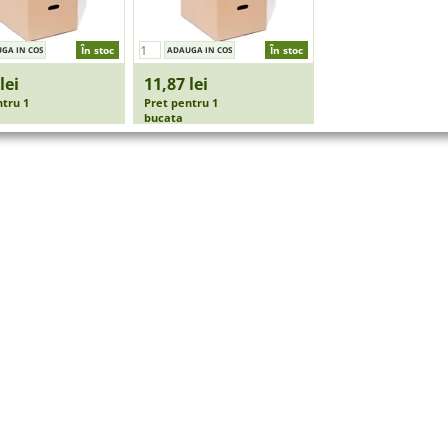
În stoc
În stoc
lei
11,87 lei
ntru 1
Pret pentru 1
bucata