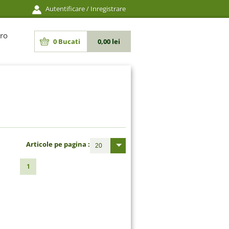
Autentificare
/
Inregistrare
ro
0
Bucati
0,00 lei
Articole pe pagina :
20
1