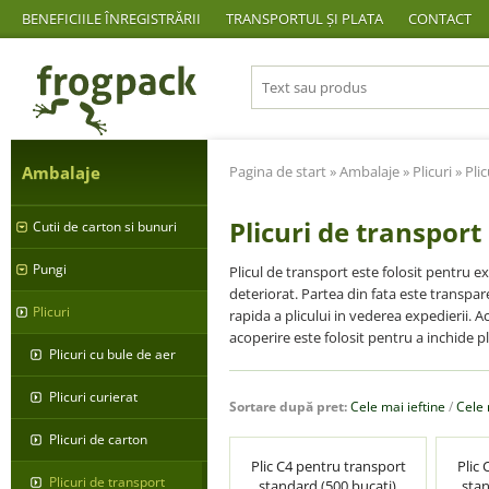
BENEFICIILE ÎNREGISTRĂRII
TRANSPORTUL ȘI PLATA
CONTACT
Ambalaje
Pagina de start
»
Ambalaje
»
Plicuri
» Pli
Plicuri de transport
Cutii de carton si bunuri
Pungi
Plicul de transport este folosit pentru ex
deteriorat. Partea din fata este transpa
Plicuri
rapida a plicului in vederea expedierii. A
acoperire este folosit pentru a inchide pl
Plicuri cu bule de aer
Plicuri curierat
Sortare după pret:
Cele mai ieftine
/
Cele
Plicuri de carton
Plic C4 pentru transport
Plic
Plicuri de transport
standard (500 bucati)
stan