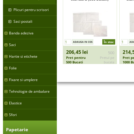
Plicuri pentru scrisori
Saci postali
Banda adeziva
În stoc
Saci
206,45 lei
214,5
500
Hartie si etichete
Pret pentru
Pretul pe
Pret p
500 Bucati
bucata
1000 B
Folie
Fixare si umplere
Tehnologie de ambalare
Elastice
Sfori
Papetarie