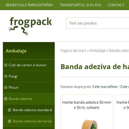
BENEFICIILE ÎNREGISTRĂRII
TRANSPORTUL ȘI PLATA
CONTACT
Ambalaje
Pagina de start
»
Ambalaje
»
Banda adez
Banda adeziva de h
Cutii de carton si bunuri
Pungi
Sortare după pret:
Cele mai ieftine
/
Cele
Plicuri
Banda adeziva
Hartie banda adeziva 50 mm
Hartie
x 50 m, solvent
x 5
Banda adeziva standard
Banda adeziva de hartie