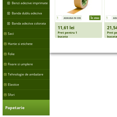
Benzi adezive imprimate
Banda dublu adeziva
În stoc
Banda adeziva colorata
11,61 lei
21,54
Pret pentru 1
Pret p
Saci
bucata
bucat
Hartie si etichete
Folie
Fixare si umplere
Tehnologie de ambalare
Elastice
Sfori
Papetarie