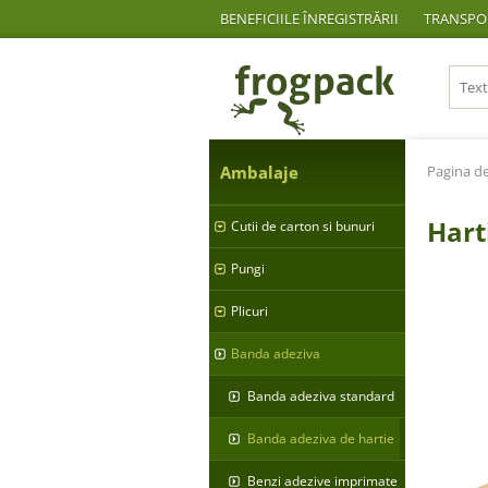
BENEFICIILE ÎNREGISTRĂRII
TRANSPOR
Ambalaje
Pagina de
Hart
Cutii de carton si bunuri
Pungi
Plicuri
Banda adeziva
Banda adeziva standard
Banda adeziva de hartie
Benzi adezive imprimate