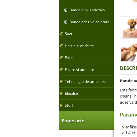
Banda dublu adeziva
Banda adeziva colorata
Saci
Hartie si etichete
Folie
DESCR
Fixare si umplere
Banda ad
Tehnologie de ambalare
Este fabri
Elastice
chiar și 
adezivă d
Sfori
Parame
Papetarie
Înfășu
Lățim