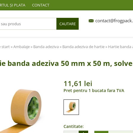
TUL ȘI PLATA
CONTACT
contact@frogpack.
CAUTARE
 start
»
Ambalaje
»
Banda adeziva
»
Banda adeziva de hartie
» Hartie banda 
ie banda adeziva 50 mm x 50 m, solve
11,61 lei
Pret pentru 1 bucata fara TVA
Cantitate: