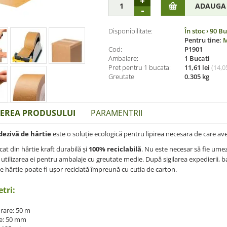
Disponibilitate:
În stoc
› 90 Bu
Pentru tine:
M
Cod:
P1901
Ambalare:
1 Bucati
Pret pentru 1 bucata:
11,61 lei
(
14,05
Greutate
0.305 kg
IEREA PRODUSULUI
PARAMENTRII
ezivă de hârtie
este o soluție ecologică pentru lipirea necesara de care ave
cat din hârtie kraft durabilă și
100% reciclabilă
. Nu este necesar să fie umezi
în utilizarea ei pentru ambalaje cu greutate medie. După sigilarea expedierii
e hârtie poate fi ușor reciclată împreună cu cutia de carton
.
tri:
rare: 50 m
e: 50 mm