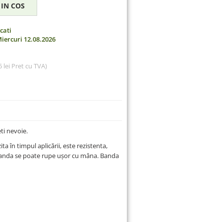
cati
iercuri 12.08.2026
 lei
Pret cu TVA)
ti nevoie.
ta în timpul aplicării, este rezistenta,
, banda se poate rupe ușor cu mâna. Banda