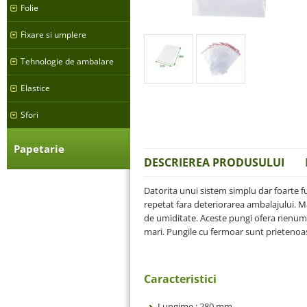
Folie
Fixare si umplere
Tehnologie de ambalare
Elastice
Sfori
Papetarie
DESCRIEREA PRODUSULUI
Datorita unui sistem simplu dar foarte f
repetat fara deteriorarea ambalajului. Ma
de umiditate. Aceste pungi ofera nenumar
mari. Pungile cu fermoar sunt prietenoas
Caracteristici
Lungime : 280 mm