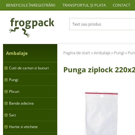
BENEFICIILE ÎNREGISTRĂRII
TRANSPORTUL ȘI PLATA
CONTACT
Ambalaje
Pagina de start
»
Ambalaje
»
Pungi
»
Pun
Punga ziplock 220x
Cutii de carton si bunuri
Pungi
Plicuri
Banda adeziva
Saci
Hartie si etichete