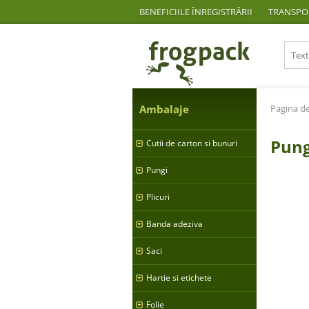
BENEFICIILE ÎNREGISTRĂRII
TRANSPOR
Ambalaje
Pagina de
Pung
Cutii de carton si bunuri
Pungi
Plicuri
Banda adeziva
Saci
Hartie si etichete
Folie