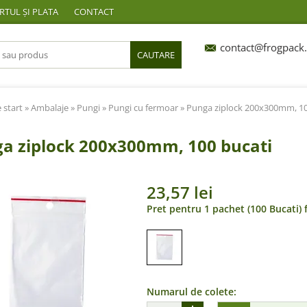
TUL ȘI PLATA
CONTACT
contact@frogpack.
CAUTARE
 start
»
Ambalaje
»
Pungi
»
Pungi cu fermoar
» Punga ziplock 200x300mm, 10
a ziplock 200x300mm, 100 bucati
23,57 lei
Pret pentru 1 pachet (100 Bucati) 
Numarul de colete: