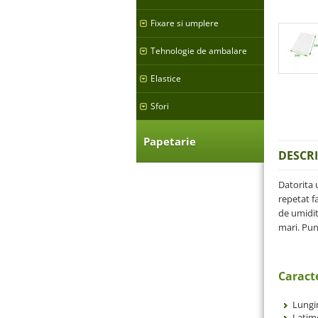
Fixare si umplere
Tehnologie de ambalare
Elastice
Sfori
Papetarie
DESCR
Datorita 
repetat f
de umidit
mari. Pun
Caracte
Lungi
Latim