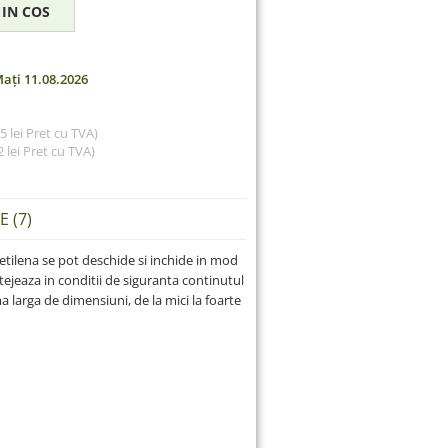
ați 11.08.2026
85 lei Pret cu TVA)
 lei
Pret cu TVA)
 (7)
etilena se pot deschide si inchide in mod
tejeaza in conditii de siguranta continutul
 larga de dimensiuni, de la mici la foarte