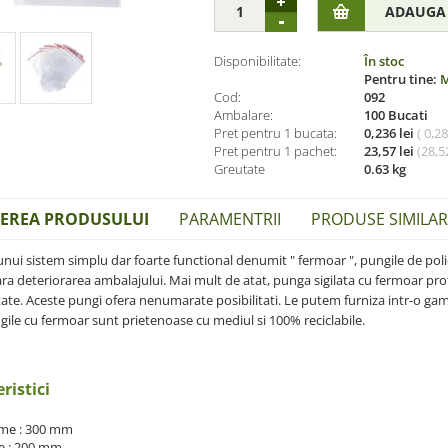
Disponibilitate:
În stoc
Pentru tine:
M
Cod:
092
Ambalare:
100 Bucati
Pret pentru 1 bucata:
0,236 lei
( 0,2
Pret pentru 1 pachet:
23,57 lei
(
28,52
Greutate
0.63 kg
IEREA PRODUSULUI
PARAMENTRII
PRODUSE SIMILARE
unui sistem simplu dar foarte functional denumit " fermoar ", pungile de poli
ara deteriorarea ambalajului. Mai mult de atat, punga sigilata cu fermoar pro
ate. Aceste pungi ofera nenumarate posibilitati. Le putem furniza intr-o gama
gile cu fermoar sunt prietenoase cu mediul si 100% reciclabile.
ristici
me : 300 mm
e : 200 mm