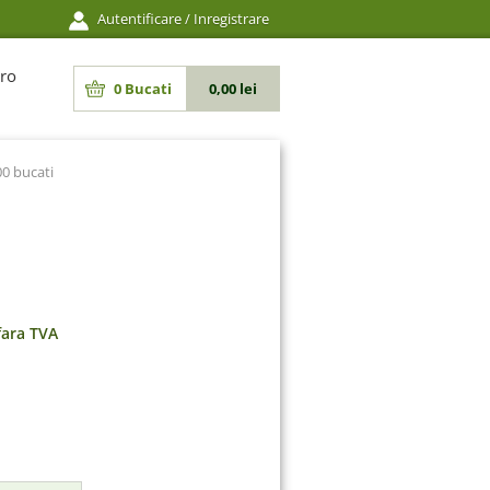
Autentificare
/
Inregistrare
ro
0
Bucati
0,00 lei
0 bucati
fara TVA