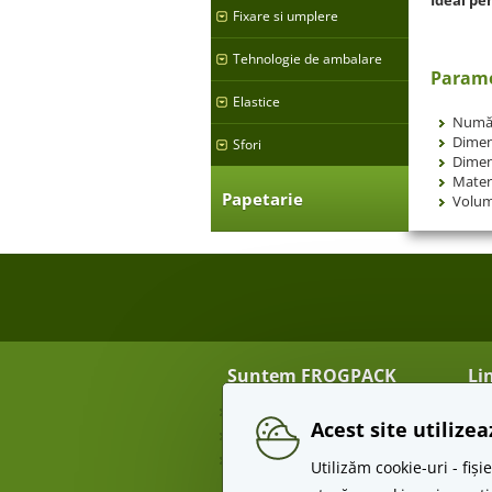
Fixare si umplere
Tehnologie de ambalare
Parame
Elastice
Număr
Dimen
Sfori
Dimen
Materi
Papetarie
Volumu
Suntem FROGPACK
Li
Despre noi
Tra
Acest site utilize
Contact
Re
Angro
Te
Utilizăm cookie-uri - fi
Pr