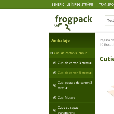
BENEFICIILE ÎNREGISTRĂRII
TRANSPOR
Ambalaje
Pagina de
10 Bucati
Cutii de carton si bunuri
Cuti
Cutii de carton 3 straturi
Cutii de carton 5 straturi
Cutii postale de carton 3
straturi
Cutii Mutare
Cutie cu capac
transparent