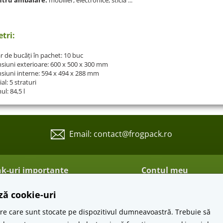
tri:
 de bucăți în pachet: 10 buc
siuni exterioare: 600 x 500 x 300 mm
siuni interne: 594 x 494 x 288 mm
al: 5 straturi
l: 84,5 l
Email: contact@frogpack.ro
nk-uri importante
Contul meu
nsportul și plata
Autentificare
ază cookie-uri
clamații
Inregistrare
rmeni si Conditii
Ati uitat parola ?
șiere care sunt stocate pe dispozitivul dumneavoastră. Trebuie să
elucrarea datelor su caracter personal