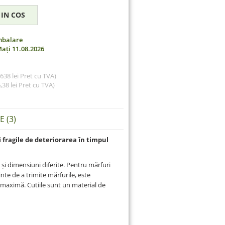
mbalare
ați 11.08.2026
,638 lei Pret cu TVA)
,38 lei
Pret cu TVA)
 (3)
i fragile de deteriorarea în timpul
și dimensiuni diferite. Pentru mărfuri
ainte de a trimite mărfurile, este
e maximă. Cutiile sunt un material de