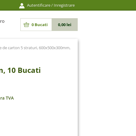
Autentificare
/
Inregistrare
ro
0
Bucati
0,00 lei
e de carton 5 straturi, 600x500x300mm,
, 10 Bucati
ara TVA