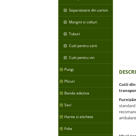
Separatoare din carton
Margini si colturi
Tuburi
Cutii pentru carti
Cutii pentru vin
Pungi
DESCR
Plicuri
Cutii din
transpor
Banda adeziva
Furnizăm
Saci
standard 
recomanda
Hartie si etichete
ambalare i
Folie
Ideal pe