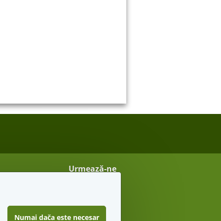
Urmează-ne
Vreau sfaturi secrete
Numai dača este necesar