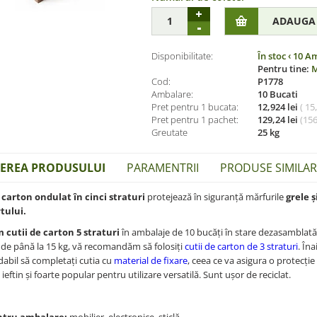
Disponibilitate:
În stoc
‹ 10 A
Pentru tine:
M
Cod:
P1778
Ambalare:
10 Bucati
Pret pentru 1 bucata:
12,924 lei
( 15
Pret pentru 1 pachet:
129,24 lei
(
156
Greutate
25 kg
IEREA PRODUSULUI
PARAMENTRII
PRODUSE SIMILARE
 carton ondulat în cinci straturi
protejează în siguranță mărfurile
grele ș
tului.
 cutii de carton 5 straturi
în ambalaje de 10 bucăți în stare dezasamblată 
de până la 15 kg, vă recomandăm să folosiți
cutii de carton de 3 straturi
. În
bil să completați cutia cu
material de fixare
, ceea ce va asigura o protecți
eftin și foarte popular pentru utilizare versatilă. Sunt ușor de reciclat.
ntru ambalare:
mobilier, electronice, sticlă ...