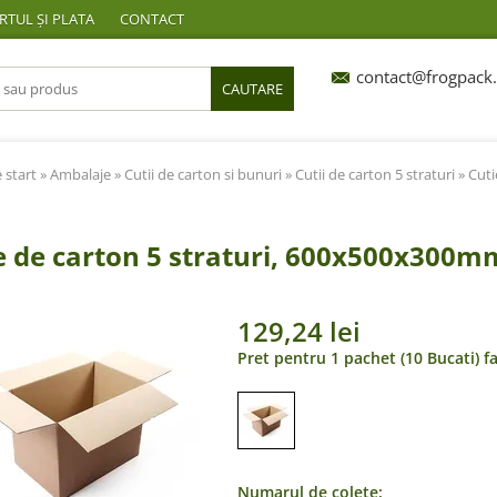
TUL ȘI PLATA
CONTACT
contact@frogpack.
CAUTARE
 start
»
Ambalaje
»
Cutii de carton si bunuri
»
Cutii de carton 5 straturi
» Cuti
e de carton 5 straturi, 600x500x300mm
129,24 lei
Pret pentru 1 pachet (10 Bucati) f
Numarul de colete: