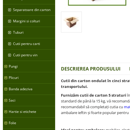
Separatoare din carton
Margini si colturi
Tuburi
Cutii pentru carti
Cutii pentru vin
Pungi
DESCRIEREA PRODUSULUI
Plicuri
Cutii din carton ondulat în cinci stra
transportului.
Banda adeziva
Furnizăm cutii de carton 5 straturi
î
Saci
standard de până la 15 kg, vă recomandă
recomandabil să completați cutia cu
mat
Hartie si etichete
ambalare ieftin și foarte popular pentru u
Folie
Ideal pentru ambalare:
mobilier, electr