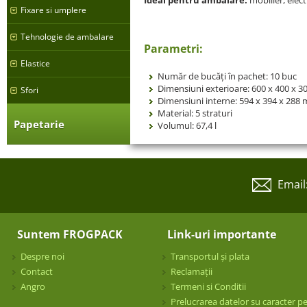
Fixare si umplere
Tehnologie de ambalare
Parametri:
Elastice
Număr de bucăți în pachet: 10 buc
Dimensiuni exterioare: 600 x 400 x 
Sfori
Dimensiuni interne: 594 x 394 x 288
Material: 5 straturi
Papetarie
Volumul: 67,4 l
Email
Suntem FROGPACK
Link-uri importante
Despre noi
Transportul și plata
Contact
Reclamații
Angro
Termeni si Conditii
Prelucrarea datelor su caracter p