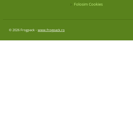
Folosim Cookies
© 2026 Frogpack -
www.frogpack.ro