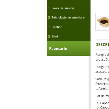
Fixare si umplere
Tehnologie de ambalare
Elastice
Sfori
DESCR
Papetarie
Pungile d
proaspăt 
Pungile s
acestea, 
Sacii Doyp
fereastră,
cafenele.
Cât de mu
Capaci
Capaci