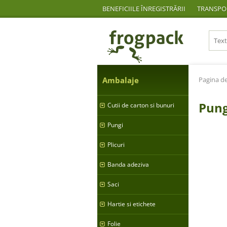
BENEFICIILE ÎNREGISTRĂRII
TRANSPOR
Ambalaje
Pagina de
Pung
Cutii de carton si bunuri
Pungi
Plicuri
Banda adeziva
Saci
Hartie si etichete
Folie