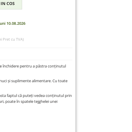
uni 10.08.2026
ei
Pret cu TVA)
de închidere pentru a păstra conținutul
, nuci și suplimente alimentare. Cu toate
easta faptul că puteți vedea conținutul prin
ri, poate în spatele tejghelei unei