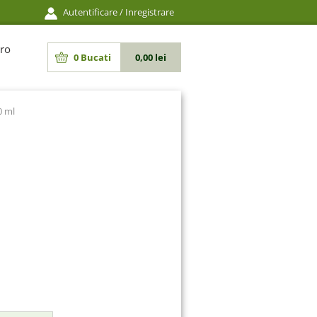
Autentificare
/
Inregistrare
ro
0
Bucati
0,00 lei
0 ml