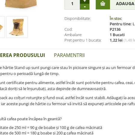
Disponibilitate:
În stoc
Pentru tine:
L
Cod:
P2136
Ambalare:
1 Bucati
Pret pentru 1 bucata:
1,22 lei
(
1,48 l
IEREA PRODUSULUI
PARAMENTRII
e hârtie Stand up sunt pungi care stau în picioare singure și au un fermoar 
pentru o perioadă lungă de timp.
unt certificate pentru alimente, astfel încât sunt potrivite pentru cafea, ceai
dacă doriți să le înșurubați, asta depinde de dumneavoastră.
ack au colțuri rotunjite și fund oval, astfel încât sunt stabili. Adăugați la ac
 iar aceste pungi de hârtie cu fermoar vă invită să expuneți articolele pe raftu
ltă cafea poate încăpea în geantă?
tate de 250 ml = 90 g de boabe și 100 g de cafea măcinată
tate de 500 ml = 180 g boabe și 200 g cafea măcinată