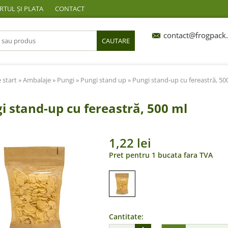
TUL ȘI PLATA
CONTACT
contact@frogpack.
CAUTARE
 start
»
Ambalaje
»
Pungi
»
Pungi stand up
» Pungi stand-up cu fereastră, 50
i stand-up cu fereastră, 500 ml
1,22 lei
Pret pentru 1 bucata fara TVA
Cantitate: