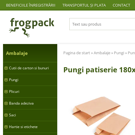
BENEFICIILE ÎNREGISTRĂRII
TRANSPORTUL ȘI PLATA
CONTACT
Ambalaje
Pagina de start
»
Ambalaje
»
Pungi
»
Pun
Pungi patiserie 18
Cutii de carton si bunuri
Pungi
Plicuri
Banda adeziva
Saci
Hartie si etichete