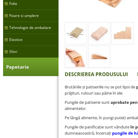
Folie
Fixare si umplere
Tehnologie de ambalare
Elastice
Sfori
Papetarie
DESCRIEREA PRODUSULUI
Brutăriile și patiseriile nu se pot lipsi de
prăjituri, rulouri sau pâine în ele.
Pungile de patiserie sunt
aprobate pent
alimentelor.
Pe lângă alimente, în pungi puteți ambala 
Pungile de panificație sunt vândute
în 
dumneavoastră, încercați
pungile de hâ