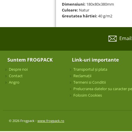
Dimensiuni:
180x80x380mm
Culoare:
Natur
Greutatea hârtiei:
40 g/m2
Email
Suntem FROGPACK
Link-uri importante
Despre noi
Transportul și plata
Contact
Reclamații
Angro
Termeni si Conditii
Prelucrarea datelor su caracter p
Folosim Cookies
© 2026 Frogpack -
www.frogpack.ro