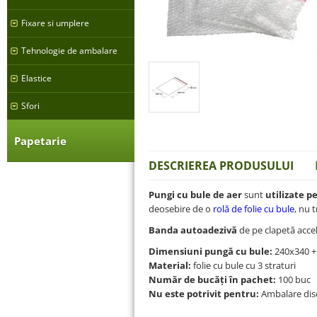
Fixare si umplere
Tehnologie de ambalare
Elastice
Sfori
Papetarie
DESCRIEREA PRODUSULUI
Pungi cu bule de aer
sunt
utilizate p
deosebire de o
rolă de folie cu bule
, nu t
Banda autoadezivă
de pe clapetă acce
Dimensiuni pungă cu bule:
240x340 +
Material:
folie cu bule cu 3 straturi
Număr de bucăți în pachet:
100 buc
Nu este potrivit pentru:
Ambalare disc