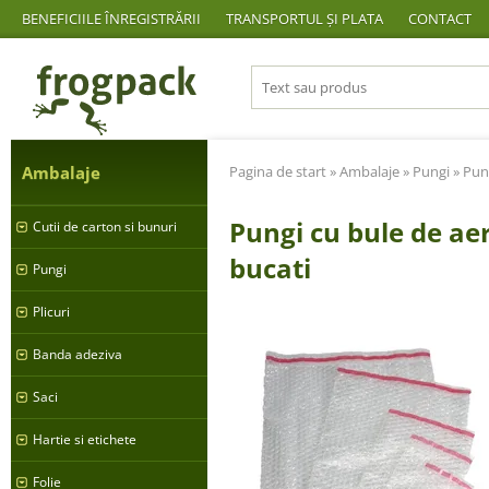
BENEFICIILE ÎNREGISTRĂRII
TRANSPORTUL ȘI PLATA
CONTACT
Ambalaje
Pagina de start
»
Ambalaje
»
Pungi
»
Pun
Pungi cu bule de ae
Cutii de carton si bunuri
bucati
Pungi
Plicuri
Banda adeziva
Saci
Hartie si etichete
Folie