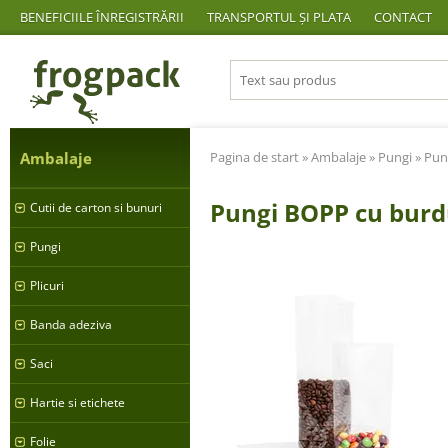
BENEFICIILE ÎNREGISTRĂRII
TRANSPORTUL ȘI PLATA
CONTACT
Ambalaje
Pagina de start
»
Ambalaje
»
Pungi
»
Pun
Pungi BOPP cu burd
Cutii de carton si bunuri
Pungi
Plicuri
Banda adeziva
Saci
Hartie si etichete
Folie