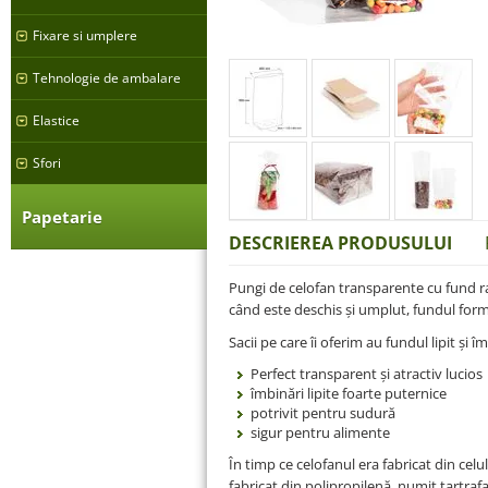
Fixare si umplere
Tehnologie de ambalare
Elastice
Sfori
Papetarie
DESCRIEREA PRODUSULUI
Pungi de celofan transparente cu fund ra
când este deschis și umplut, fundul form
Sacii pe care îi oferim au fundul lipit și
Perfect transparent și atractiv lucios
îmbinări lipite foarte puternice
potrivit pentru sudură
sigur pentru alimente
În timp ce celofanul era fabricat din celul
fabricat din polipropilenă, numit tartraf