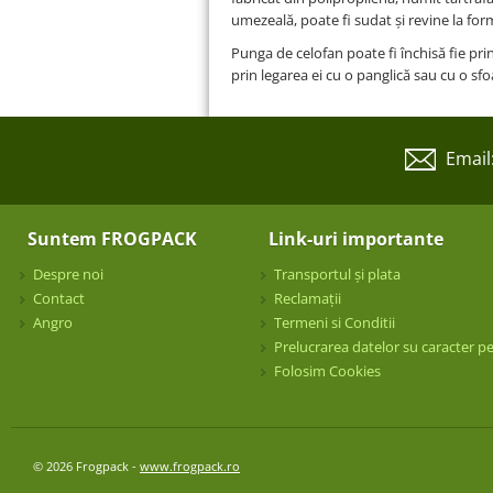
umezeală, poate fi sudat și revine la form
Punga de celofan poate fi închisă fie pri
prin legarea ei cu o panglică sau cu o sfo
Email
Suntem FROGPACK
Link-uri importante
Despre noi
Transportul și plata
Contact
Reclamații
Angro
Termeni si Conditii
Prelucrarea datelor su caracter p
Folosim Cookies
© 2026 Frogpack -
www.frogpack.ro