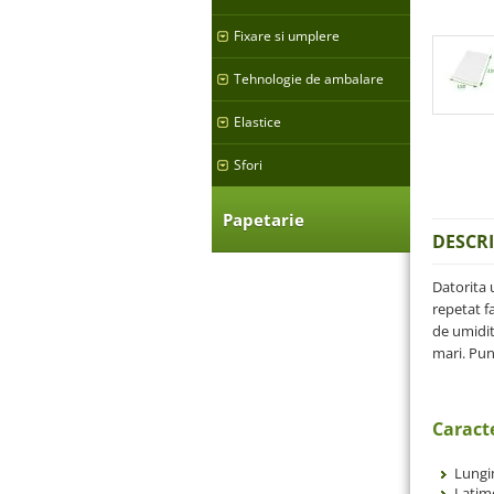
Fixare si umplere
Tehnologie de ambalare
Elastice
Sfori
Papetarie
DESCR
Datorita 
repetat f
de umidit
mari. Pun
Caracte
Lungi
Latim