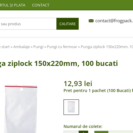
TUL ȘI PLATA
CONTACT
contact@frogpack.
CAUTARE
 start
»
Ambalaje
»
Pungi
»
Pungi cu fermoar
» Punga ziplock 150x220mm, 10
a ziplock 150x220mm, 100 bucati
12,93 lei
Pret pentru 1 pachet (100 Bucati) 
Numarul de colete: