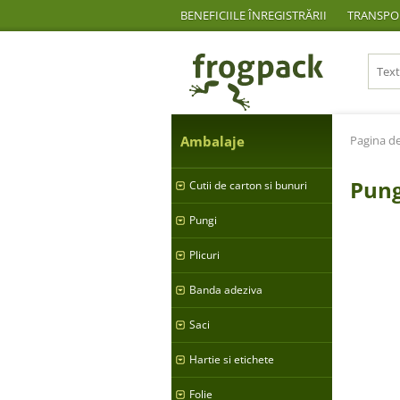
BENEFICIILE ÎNREGISTRĂRII
TRANSPOR
Ambalaje
Pagina de
Pung
Cutii de carton si bunuri
Pungi
Plicuri
Banda adeziva
Saci
Hartie si etichete
Folie