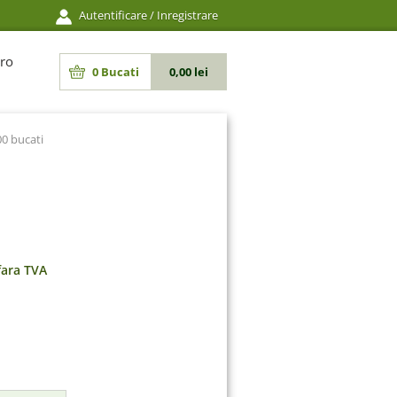
Autentificare
/
Inregistrare
ro
0
Bucati
0,00 lei
0 bucati
fara TVA