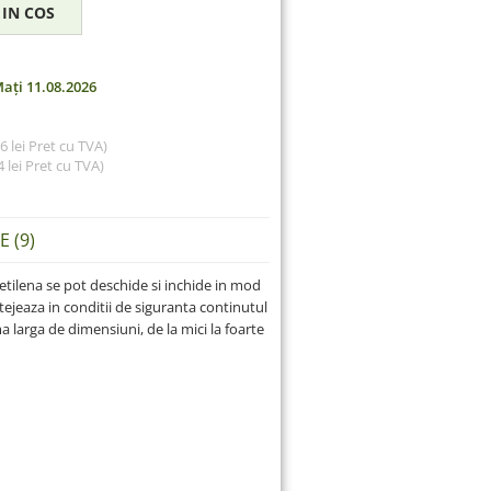
ați 11.08.2026
56 lei Pret cu TVA)
 lei
Pret cu TVA)
 (9)
etilena se pot deschide si inchide in mod
tejeaza in conditii de siguranta continutul
 larga de dimensiuni, de la mici la foarte