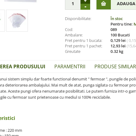
Disponibilitate:
În stoc
Pentru tine:
M
Cod:
089
Ambalare:
100 Bucati
Pret pentru 1 bucata:
0,129 lei
( 0,1
Pret pentru 1 pachet:
12,93 lei
(
15,64
Greutate
0.32 kg
IEREA PRODUSULUI
PARAMENTRII
PRODUSE SIMILARE
unui sistem simplu dar foarte functional denumit " fermoar ", pungile de poli
ara deteriorarea ambalajului. Mai mult de atat, punga sigilata cu fermoar pro
ate. Aceste pungi ofera nenumarate posibilitati. Le putem furniza intr-o gama
gile cu fermoar sunt prietenoase cu mediul si 100% reciclabile.
ristici
me : 220 mm
e : 150 mm