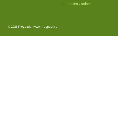
Folosim Cookies
© 2026 Frogpack -
www.frogpack.ro