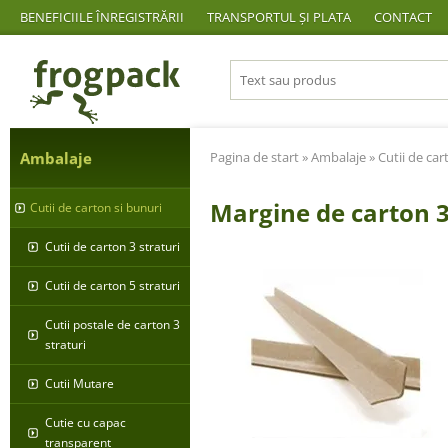
BENEFICIILE ÎNREGISTRĂRII
TRANSPORTUL ȘI PLATA
CONTACT
Ambalaje
Pagina de start
»
Ambalaje
»
Cutii de car
Margine de carto
Cutii de carton si bunuri
Cutii de carton 3 straturi
Cutii de carton 5 straturi
Cutii postale de carton 3
straturi
Cutii Mutare
Cutie cu capac
transparent