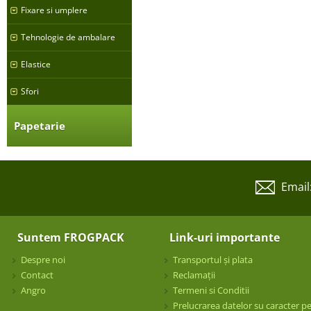
Fixare si umplere
Tehnologie de ambalare
Elastice
Sfori
Papetarie
Email
Suntem FROGPACK
Link-uri importante
Despre noi
Transportul și plata
Contact
Reclamații
Angro
Termeni si Conditii
Prelucrarea datelor su caracter p