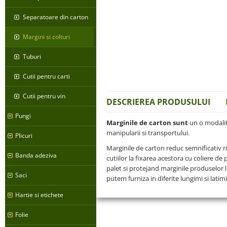
Separatoare din carton
Margini si colturi
Tuburi
Cutii pentru carti
Cutii pentru vin
DESCRIEREA PRODUSULUI
Pungi
Marginile de carton sunt
un o modalita
manipularii si transportului.
Plicuri
Marginile de carton reduc semnificativ r
Banda adeziva
cutiilor la fixarea acestora cu coliere de
palet si protejand marginile produselor l
Saci
putem furniza in diferite lungimi si latimi
Hartie si etichete
Folie