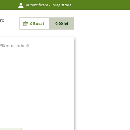
Autentificare
/
Inregistrare
ro
0
Bucati
0,00 lei
250 m, maro kraft