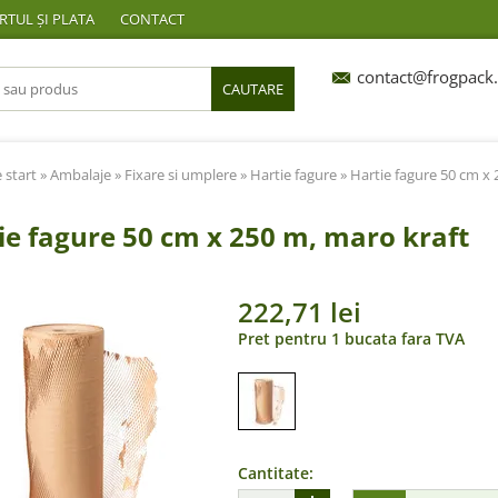
TUL ȘI PLATA
CONTACT
contact@frogpack.
CAUTARE
 start
»
Ambalaje
»
Fixare si umplere
»
Hartie fagure
» Hartie fagure 50 cm x 
ie fagure 50 cm x 250 m, maro kraft
222,71 lei
Pret pentru 1 bucata fara TVA
Cantitate: