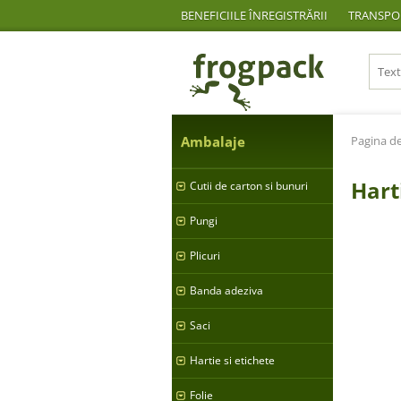
BENEFICIILE ÎNREGISTRĂRII
TRANSPOR
Ambalaje
Pagina de
Hart
Cutii de carton si bunuri
Pungi
Plicuri
Banda adeziva
Saci
Hartie si etichete
Folie