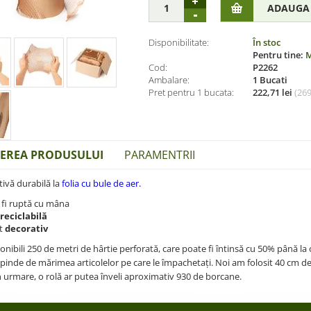
Disponibilitate:
În stoc
Pentru tine:
M
Cod:
P2262
Ambalare:
1 Bucati
Pret pentru 1 bucata:
222,71 lei
(
269
IEREA PRODUSULUI
PARAMENTRII
tivă durabilă la
folia cu bule de aer.
 fi ruptă cu mâna
reciclabilă
t
decorativ
onibili 250 de metri de hârtie perforată, care poate fi întinsă cu 50% până l
inde de mărimea articolelor pe care le împachetați. Noi am folosit 40 cm d
n urmare, o rolă ar putea înveli aproximativ 930 de borcane.