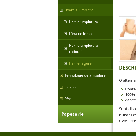
Fixare si umplere
Hartie umplutura
Lâna de lemn
Hartie umplutura
cadouri
Hartie fagure
DESCR
Tehnologie de ambalare
O alterna
Elastice
Poate
100% 
Sfori
Aspec
Sunt disp
Papetarie
dura?
Dep
8 cm. Pri