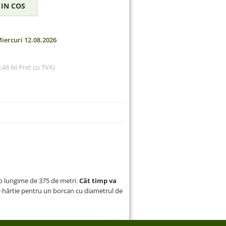
iercuri 12.08.2026
,48 lei
Pret cu TVA)
a o lungime de 375 de metri.
Cât timp va
e hârtie pentru un borcan cu diametrul de