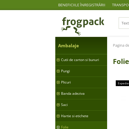
BENEFICIILE ÎNREGISTRĂRII
TRANSPOR
Ambalaje
Pagina de
Foli
Cutii de carton si bunuri
Pungi
Plicuri
Expedie
Banda adeziva
Saci
Hartie si etichete
Folie