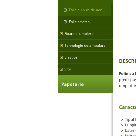
Folie cu bule de aer
Folie stretch
Fixare si umplere
Tehnologie de ambalare
Elastice
DESCR
Sfori
Folie cu
predispuse
Papetarie
umplutur
Caracte
Tipul 
Lungi
Latim
Marim