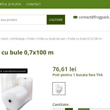
TUL ȘI PLATA
CONTACT
contact@frogpack.
CAUTARE
 start
»
Ambalaje
»
Folie
»
Folie cu bule de aer
» Folie cu bule 0,7x100 m
e cu bule 0,7x100 m
76,61 lei
re supradimensionată
Pret pentru 1 bucata fara TVA
Cantitate: