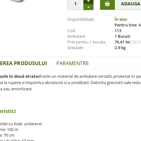
Disponibilitate:
În stoc
Pentru tine:
M
Cod:
113
Ambalare:
1 Bucati
Pret pentru 1 bucata:
76,61 lei
(
92,70
Greutate
2.9 kg
IEREA PRODUSULUI
PARAMENTRII
 bule în două straturi
este un material de ambalare versatil, proiectat in spec
 la rupere si impotriva abraziunii si a umiditatii. Datorita greutatii sale redus
a sau amortizare.
ristici
foliei cu bule: unilateral
me: 100 m
e: 70 cm
ea bulelor: 10 mm