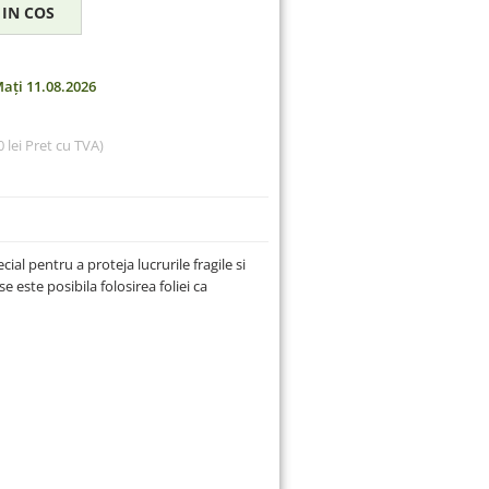
ați 11.08.2026
 lei
Pret cu TVA)
ial pentru a proteja lucrurile fragile si
e este posibila folosirea foliei ca