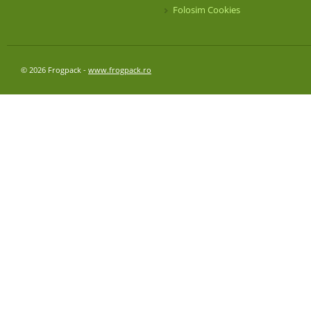
Folosim Cookies
© 2026 Frogpack -
www.frogpack.ro