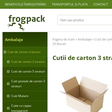
BENEFICIILE ÎNREGISTRĂRII
TRANSPORTUL ȘI PLATA
CONTACT
Ambalaje
Pagina de start
»
Ambalaje
»
Cutii de car
25 Bucati
Cutii de carton si bunuri
Cutii de carton 3 s
Cutii de carton 3 straturi
Cutii de carton 5 straturi
Cutii postale de carton 3
straturi
Cutii Mutare
Cutie cu capac
transparent