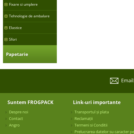
Fixare si umplere
Tehnologie de ambalare
Elastice
Sfori
Papetarie
Email
Suntem FROGPACK
Link-uri importante
Despre noi
Transportul și plata
Contact
Reclamații
Angro
Termeni si Conditii
Prelucrarea datelor su caracter p