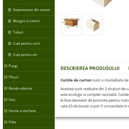
Separatoare din carton
Margini si colturi
Tuburi
Cutii pentru carti
Cutii pentru vin
Pungi
DESCRIEREA PRODUSULUI
Plicuri
Cutiile de carton
sunt o modalitate de a
Banda adeziva
Acestea sunt realizate din 3 straturi de
este ecologic si complet reciclabil. Cutiil
Saci
le face deosebit de potrivite pentru trans
cate 25 de bucati si pot fi comandate in
Hartie si etichete
Folie