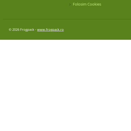
Folosim Cookies
© 2026 Frogpack -
www.frogpack.ro