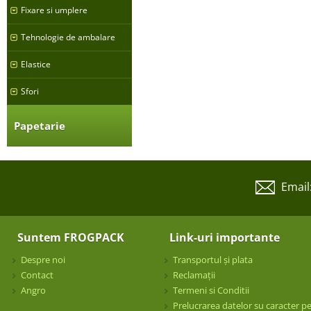
Fixare si umplere
Tehnologie de ambalare
Elastice
Sfori
Papetarie
Email
Suntem FROGPACK
Link-uri importante
Despre noi
Transportul și plata
Contact
Reclamații
Angro
Termeni si Conditii
Prelucrarea datelor su caracter p