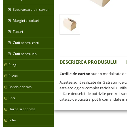
Separatoare din carton
Margini si colturi
Tuburi
Cutii pentru carti
Cutii pentru vin
DESCRIEREA PRODUSULUI
Pungi
Cutiile de carton
sunt o modalitate de a
Plicuri
Acestea sunt realizate din 3 straturi de
Banda adeziva
este ecologic si complet reciclabil. Cutiil
le face deosebit de potrivite pentru trans
Saci
cate 25 de bucati si pot fi comandate in
Hartie si etichete
Folie