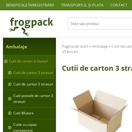
BENEFICIILE ÎNREGISTRĂRII
TRANSPORTUL ȘI PLATA
CONTACT
Ambalaje
Pagina de start
»
Ambalaje
»
Cutii de car
25 Bucati
Cutii de carton si bunuri
Cutii de carton 3 s
Cutii de carton 3 straturi
Cutii de carton 5 straturi
Cutii postale de carton 3
straturi
Cutii Mutare
Cutie cu capac
transparent