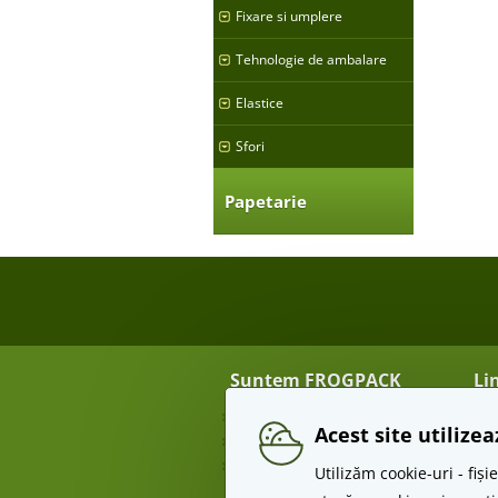
Fixare si umplere
Tehnologie de ambalare
Elastice
Sfori
Papetarie
Suntem FROGPACK
Li
Despre noi
Tra
Acest site utilize
Contact
Re
Angro
Te
Utilizăm cookie-uri - fi
Pr