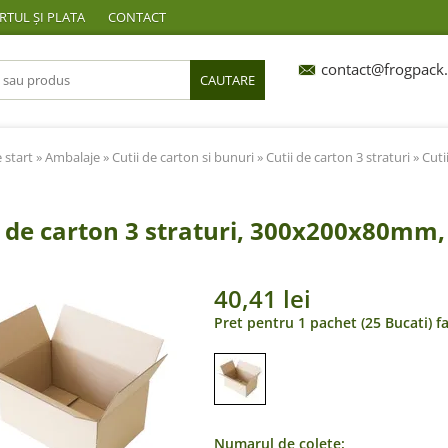
TUL ȘI PLATA
CONTACT
contact@frogpack.
CAUTARE
 start
»
Ambalaje
»
Cutii de carton si bunuri
»
Cutii de carton 3 straturi
» Cuti
i de carton 3 straturi, 300x200x80mm,
40,41 lei
Pret pentru 1 pachet (25 Bucati) f
Numarul de colete: