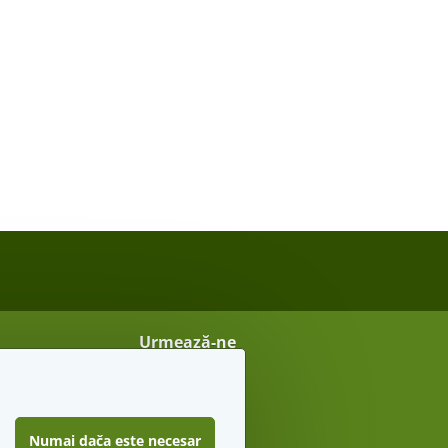
Urmează-ne
Vreau sfaturi secrete
Numai dača este necesar