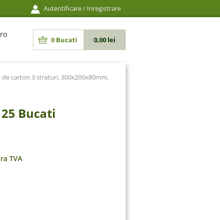
Autentificare
/
Inregistrare
ro
0
Bucati
0,00 lei
i de carton 3 straturi, 300x200x80mm,
 25 Bucati
ara TVA