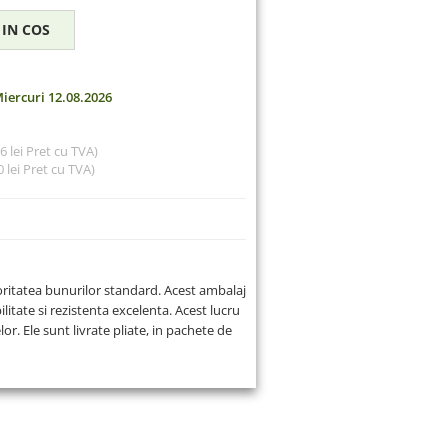
iercuri 12.08.2026
56 lei Pret cu TVA)
 lei
Pret cu TVA)
oritatea bunurilor standard. Acest ambalaj
ilitate si rezistenta excelenta. Acest lucru
or. Ele sunt livrate pliate, in pachete de