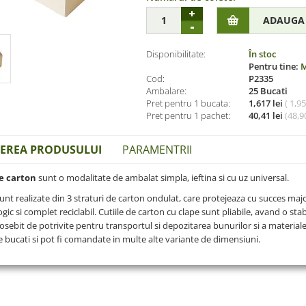
Disponibilitate:
În stoc
Pentru tine:
M
Cod:
P2335
Ambalare:
25 Bucati
Pret pentru 1 bucata:
1,617 lei
( 1,9
Pret pentru 1 pachet:
40,41 lei
(
48,90
IEREA PRODUSULUI
PARAMENTRII
de carton
sunt o modalitate de ambalat simpla, ieftina si cu uz universal.
unt realizate din 3 straturi de carton ondulat, care protejeaza cu succes maj
gic si complet reciclabil. Cutiile de carton cu clape sunt pliabile, avand o stab
eosebit de potrivite pentru transportul si depozitarea bunurilor si a materialel
e bucati si pot fi comandate in multe alte variante de dimensiuni.