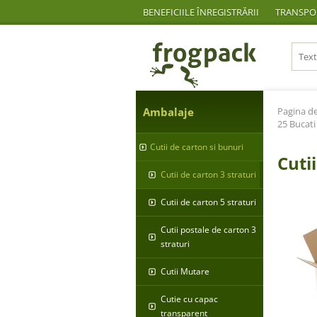
BENEFICIILE ÎNREGISTRĂRII
TRANSPOR
Ambalaje
Pagina de
25 Bucati
Cutii de carton si bunuri
Cuti
Cutii de carton 3 straturi
Cutii de carton 5 straturi
Cutii postale de carton 3
straturi
Cutii Mutare
Cutie cu capac
transparent