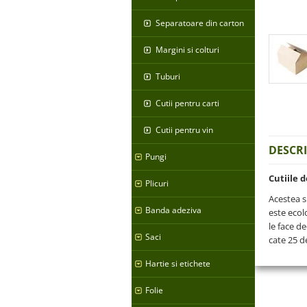
Separatoare din carton
Margini si colturi
Tuburi
Cutii pentru carti
Cutii pentru vin
DESCR
Pungi
Cutiile 
Plicuri
Acestea s
Banda adeziva
este ecolo
le face d
Saci
cate 25 d
Hartie si etichete
Folie