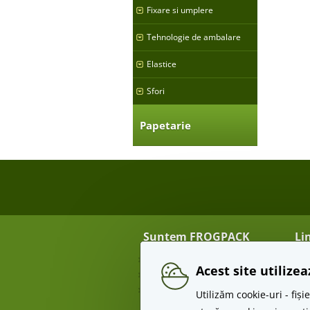
Fixare si umplere
Tehnologie de ambalare
Elastice
Sfori
Papetarie
Suntem FROGPACK
Li
Despre noi
Tra
Acest site utilize
Contact
Re
Angro
Te
Utilizăm cookie-uri - fi
Pr