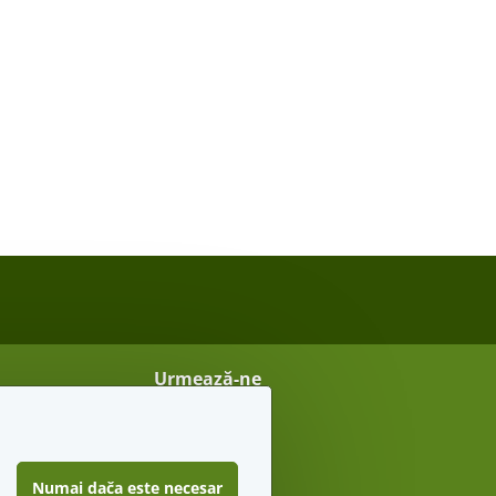
Urmează-ne
Vreau sfaturi secrete
Numai dača este necesar