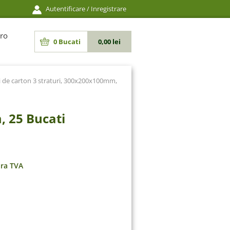
Autentificare
/
Inregistrare
ro
0
Bucati
0,00 lei
i de carton 3 straturi, 300x200x100mm,
, 25 Bucati
ara TVA