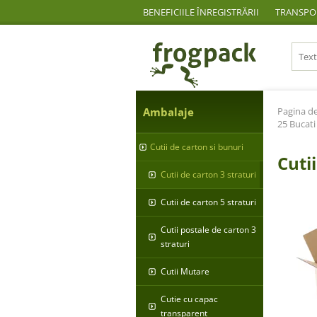
BENEFICIILE ÎNREGISTRĂRII
TRANSPOR
Ambalaje
Pagina de
25 Bucati
Cutii de carton si bunuri
Cuti
Cutii de carton 3 straturi
Cutii de carton 5 straturi
Cutii postale de carton 3
straturi
Cutii Mutare
Cutie cu capac
transparent