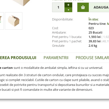
Disponibilitate:
În stoc
Pentru tine:
M
Cod:
023
Ambalare:
25 Bucati
Pret pentru 1 bucata:
1,593 lei
( 1,9
Pret pentru 1 pachet:
39,83 lei
(
48,19
Greutate
2.6 kg
IEREA PRODUSULUI
PARAMENTRII
PRODUSE SIMILARE
de carton
sunt o modalitate de ambalat simpla, ieftina si cu uz universal.
unt realizate din 3 straturi de carton ondulat, care protejeaza cu succes maj
gic si complet reciclabil. Cutiile de carton cu clape sunt pliabile, avand o stab
eosebit de potrivite pentru transportul si depozitarea bunurilor si a materialel
e bucati si pot fi comandate in multe alte variante de dimensiuni.