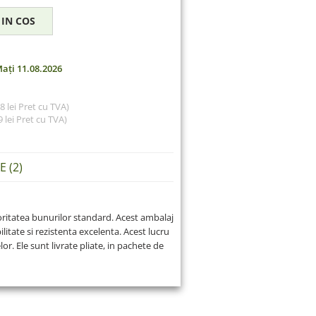
ați 11.08.2026
28 lei Pret cu TVA)
 lei
Pret cu TVA)
 (2)
oritatea bunurilor standard. Acest ambalaj
ilitate si rezistenta excelenta. Acest lucru
or. Ele sunt livrate pliate, in pachete de