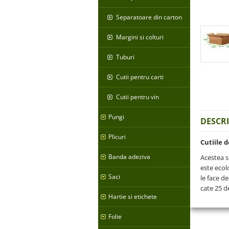
Separatoare din carton
Margini si colturi
Tuburi
Cutii pentru carti
Cutii pentru vin
Pungi
DESCR
Plicuri
Cutiile 
Banda adeziva
Acestea s
este ecolo
Saci
le face d
cate 25 d
Hartie si etichete
Folie