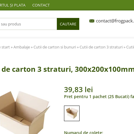
TUL ȘI PLATA
CONTACT
contact@frogpack.
CAUTARE
 start
»
Ambalaje
»
Cutii de carton si bunuri
»
Cutii de carton 3 straturi
» Cuti
i de carton 3 straturi, 300x200x100mm
39,83 lei
Pret pentru 1 pachet (25 Bucati) f
Numarul de colete: