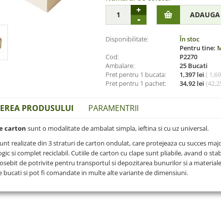
Disponibilitate:
În stoc
Pentru tine:
M
Cod:
P2270
Ambalare:
25 Bucati
Pret pentru 1 bucata:
1,397 lei
( 1,6
Pret pentru 1 pachet:
34,92 lei
(
42,25
IEREA PRODUSULUI
PARAMENTRII
de carton
sunt o modalitate de ambalat simpla, ieftina si cu uz universal.
unt realizate din 3 straturi de carton ondulat, care protejeaza cu succes maj
gic si complet reciclabil. Cutiile de carton cu clape sunt pliabile, avand o stab
eosebit de potrivite pentru transportul si depozitarea bunurilor si a materialel
e bucati si pot fi comandate in multe alte variante de dimensiuni.