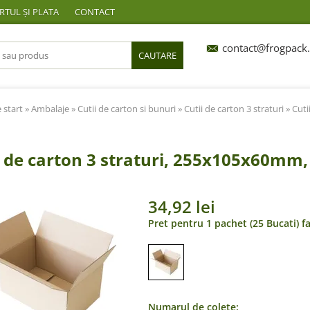
TUL ȘI PLATA
CONTACT
contact@frogpack.
CAUTARE
 start
»
Ambalaje
»
Cutii de carton si bunuri
»
Cutii de carton 3 straturi
» Cuti
i de carton 3 straturi, 255x105x60mm,
34,92 lei
Pret pentru 1 pachet (25 Bucati) f
Numarul de colete: