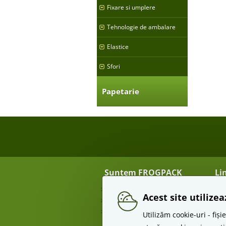
Fixare si umplere
Tehnologie de ambalare
Elastice
Sfori
Papetarie
Suntem FROGPACK
Li
Despre noi
Tra
Acest site utilize
Contact
Re
Angro
Te
Utilizăm cookie-uri - fi
Pr