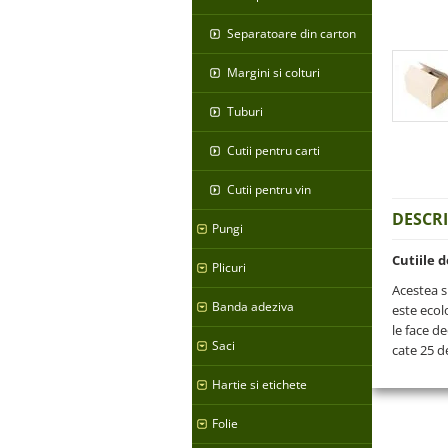
Separatoare din carton
Margini si colturi
Tuburi
Cutii pentru carti
Cutii pentru vin
DESCR
Pungi
Cutiile 
Plicuri
Acestea s
Banda adeziva
este ecolo
le face d
Saci
cate 25 d
Hartie si etichete
Folie