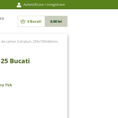
Autentificare
/
Inregistrare
ro
0
Bucati
0,00 lei
i de carton 3 straturi, 255x105x60mm,
 25 Bucati
ara TVA