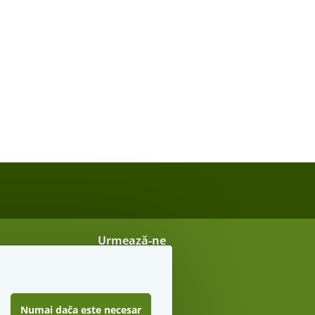
Urmează-ne
Vreau sfaturi secrete
Numai dača este necesar