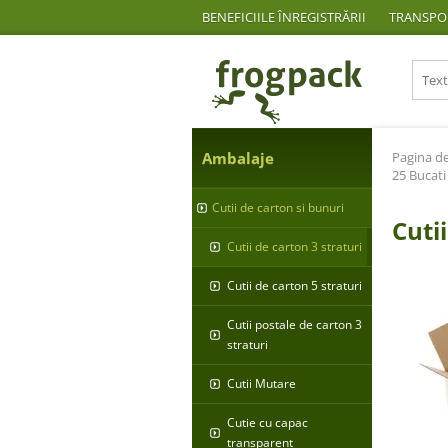
BENEFICIILE ÎNREGISTRĂRII
TRANSPOR
Ambalaje
Pagina de
25 Bucati
Cutii de carton si bunuri
Cuti
Cutii de carton 3 straturi
Cutii de carton 5 straturi
Cutii postale de carton 3
straturi
Cutii Mutare
Cutie cu capac
transparent