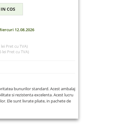
iercuri 12.08.2026
9 lei Pret cu TVA)
 lei
Pret cu TVA)
oritatea bunurilor standard. Acest ambalaj
ilitate si rezistenta excelenta. Acest lucru
or. Ele sunt livrate pliate, in pachete de