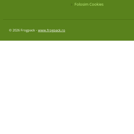
Folosim Cookies
© 2026 Frogpack -
www.frogpack.ro