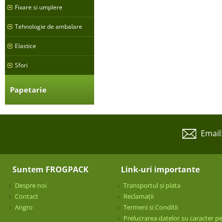
Fixare si umplere
Tehnologie de ambalare
Elastice
Sfori
Papetarie
Email
Suntem FROGPACK
Link-uri importante
Despre noi
Transportul și plata
Contact
Reclamații
Angro
Termeni si Conditii
Prelucrarea datelor su caracter p