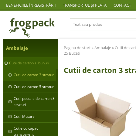
BENEFICIILE ÎNREGISTRĂRII
TRANSPORTUL ȘI PLATA
CONTACT
Ambalaje
Pagina de start
»
Ambalaje
»
Cutii de car
25 Bucati
Cutii de carton si bunuri
Cutii de carton 3 s
Cutii de carton 3 straturi
Cutii de carton 5 straturi
Cutii postale de carton 3
straturi
Cutii Mutare
Cutie cu capac
transparent