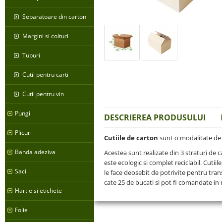
Separatoare din carton
Margini si colturi
Tuburi
Cutii pentru carti
Cutii pentru vin
Pungi
DESCRIEREA PRODUSULUI
Plicuri
Cutiile de carton
sunt o modalitate de a
Banda adeziva
Acestea sunt realizate din 3 straturi de
este ecologic si complet reciclabil. Cutiil
Saci
le face deosebit de potrivite pentru trans
cate 25 de bucati si pot fi comandate in
Hartie si etichete
Folie