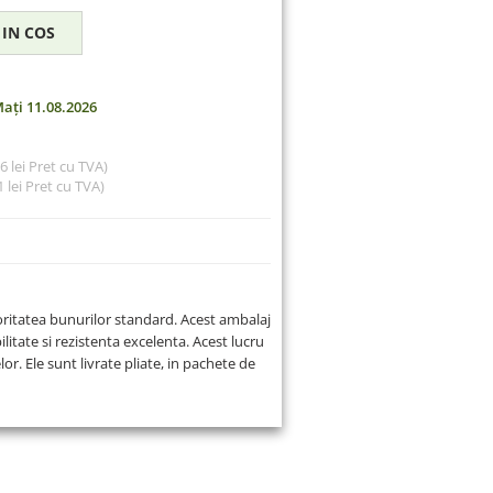
ați 11.08.2026
76 lei Pret cu TVA)
 lei
Pret cu TVA)
oritatea bunurilor standard. Acest ambalaj
ilitate si rezistenta excelenta. Acest lucru
or. Ele sunt livrate pliate, in pachete de