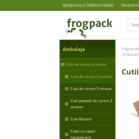
BENEFICIILE ÎNREGISTRĂRII
TRANSPOR
Ambalaje
Pagina de
25 Bucati
Cutii de carton si bunuri
Cuti
Cutii de carton 3 straturi
Cutii de carton 5 straturi
Cutii postale de carton 3
straturi
Cutii Mutare
Cutie cu capac
transparent