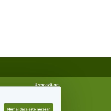
Urmează-ne
Vreau sfaturi secrete
Numai dača este necesar