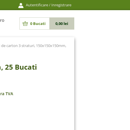
Autentificare
/
Inregistrare
ro
0
Bucati
0,00 lei
i de carton 3 straturi, 150x150x150mm,
, 25 Bucati
ara TVA