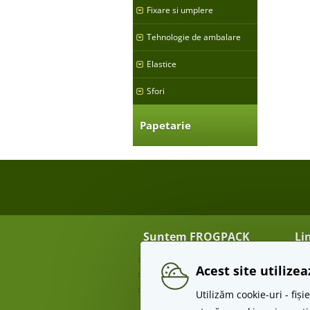
Fixare si umplere
Tehnologie de ambalare
Elastice
Sfori
Papetarie
Suntem FROGPACK
Li
Despre noi
Tra
Acest site utilize
Contact
Re
Angro
Te
Utilizăm cookie-uri - fi
Pr