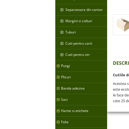
Separatoare din carton
Margini si colturi
Tuburi
Cutii pentru carti
Cutii pentru vin
DESCR
Pungi
Cutiile 
Plicuri
Acestea s
Banda adeziva
este ecolo
le face d
Saci
cate 25 d
Hartie si etichete
Folie