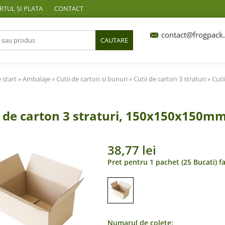
TUL ȘI PLATA
CONTACT
contact@frogpack.
CAUTARE
 start
»
Ambalaje
»
Cutii de carton si bunuri
»
Cutii de carton 3 straturi
» Cuti
i de carton 3 straturi, 150x150x150mm
38,77 lei
Pret pentru 1 pachet (25 Bucati) f
Numarul de colete: