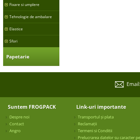
Fixare si umplere
Tehnologie de ambalare
Elastice
Sfori
Papetarie
Email
Suntem FROGPACK
Link-uri importante
Despre noi
Transportul și plata
Contact
Reclamații
Angro
Termeni si Conditii
Prelucrarea datelor su caracter p