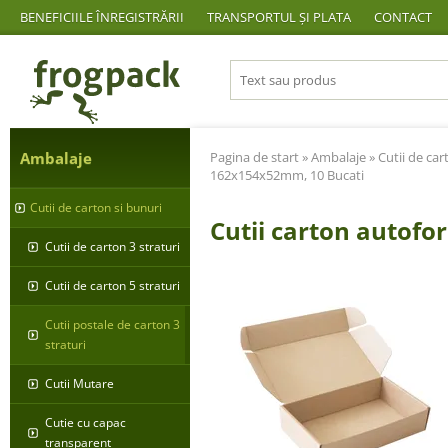
BENEFICIILE ÎNREGISTRĂRII
TRANSPORTUL ȘI PLATA
CONTACT
Ambalaje
Pagina de start
»
Ambalaje
»
Cutii de car
162x154x52mm, 10 Bucati
Cutii de carton si bunuri
Cutii carton autof
Cutii de carton 3 straturi
Cutii de carton 5 straturi
Cutii postale de carton 3
straturi
Cutii Mutare
Cutie cu capac
transparent