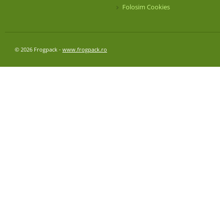
Folosim Cookies
© 2026 Frogpack -
www.frogpack.ro