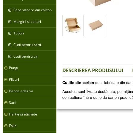
Separatoare din carton
Margini si colturi
Tuburi
Cutii pentru carti
Cutii pentru vin
Pungi
DESCRIEREA PRODUSULUI
Plicuri
Cutiile din carton
sunt fabricate din cart
Banda adeziva
Acestea sunt livrate desfăcute, permițând 
confectiona într-o cutie de carton practic
Saci
Hartie si etichete
Folie