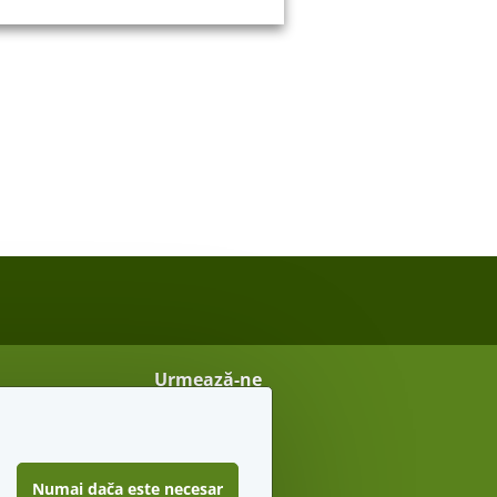
Urmează-ne
Vreau sfaturi secrete
Numai dača este necesar