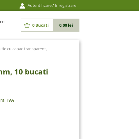
Autentificare
/
Inregistrare
ro
0
Bucati
0,00 lei
utie cu capac transparent,
mm, 10 bucati
ara TVA