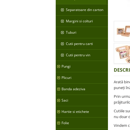
Separatoare din carton
Margini si colturi
Tuburi
Cutii pentru carti
Cutii pentru vin
Pungi
DESCR
Plicuri
Arată bin
puneți în
Banda adeziva
Prin urma
Saci
prăjituri
Cutiile su
Hartie si etichete
nu doar d
Folie
Vindem cu