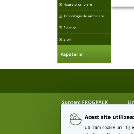
Fixare si umplere
Tehnologie de ambalare
Elastice
Sfori
Papetarie
Suntem FROGPACK
Li
Despre noi
Tra
Acest site utilize
Contact
Re
Angro
Te
Utilizăm cookie-uri - fi
Pr