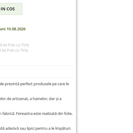
uni 10.08.2026
56 lei Pret cu TVA)
 lei
Pret cu TVA)
ale prezintă perfect produsele pe care le
r de artizanat, a hainelor, dar și a
n fabrică. Fereastra este realizată din folie,
ă adezivă sau lipici pentru a le împături.