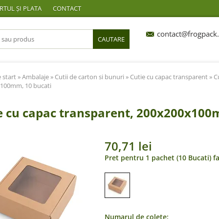
TUL ȘI PLATA
CONTACT
contact@frogpack.
CAUTARE
 start
»
Ambalaje
»
Cutii de carton si bunuri
»
Cutie cu capac transparent
» C
100mm, 10 bucati
e cu capac transparent, 200x200x100
70,71 lei
Pret pentru 1 pachet (10 Bucati) f
Numarul de colete: