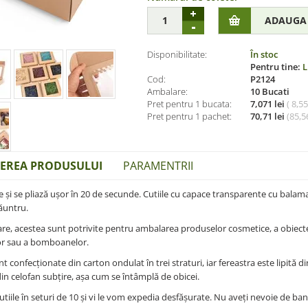
Disponibilitate:
În stoc
Pentru tine:
L
Cod:
P2124
Ambalare:
10 Bucati
Pret pentru 1 bucata:
7,071 lei
( 8,5
Pret pentru 1 pachet:
70,71 lei
(
85,56
IEREA PRODUSULUI
PARAMENTRII
e și se pliază ușor în 20 de secunde. Cutiile cu capace transparente cu balam
ăuntru.
re, acestea sunt potrivite pentru ambalarea produselor cosmetice, a obiectelo
lor sau a bomboanelor.
nt confecționate din carton ondulat în trei straturi, iar fereastra este lipită di
in celofan subțire, așa cum se întâmplă de obicei.
tiile în seturi de 10 și vi le vom expedia desfășurate. Nu aveți nevoie de band