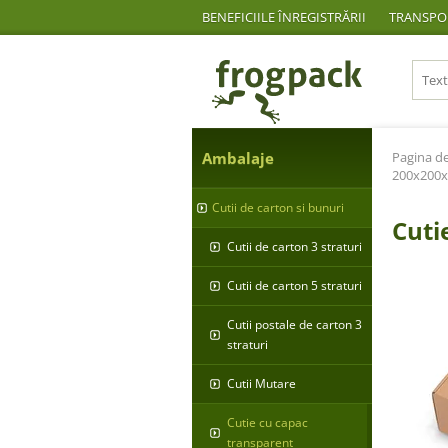
BENEFICIILE ÎNREGISTRĂRII
TRANSPOR
Ambalaje
Pagina de
200x200x
Cutii de carton si bunuri
Cuti
Cutii de carton 3 straturi
Cutii de carton 5 straturi
Cutii postale de carton 3
straturi
Cutii Mutare
Cutie cu capac
transparent