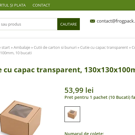
TUL ȘI PLATA
CONTACT
contact@frogpack.
CAUTARE
 start
»
Ambalaje
»
Cutii de carton si bunuri
»
Cutie cu capac transparent
» C
100mm, 10 bucati
e cu capac transparent, 130x130x100
53,99 lei
Pret pentru 1 pachet (10 Bucati) f
Numarul de colete: