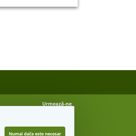
Urmează-ne
Vreau sfaturi secrete
Numai dača este necesar