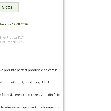
iercuri 12.08.2026
33 lei Pret cu TVA)
 lei
Pret cu TVA)
ale prezintă perfect produsele pe care le
r de artizanat, a hainelor, dar și a
n fabrică. Fereastra este realizată din folie,
ă adezivă sau lipici pentru a le împături.