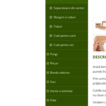
Separatoare din carton
Margini si colturi
Tuburi
Cutii pentru carti
Cutii pentru vin
Pungi
DESCR
Plicuri
Arată bin
puneți în
Banda adeziva
Prin urma
Saci
prăjituri
Cutiile su
Hartie si etichete
nu doar d
Folie
Vindem cu