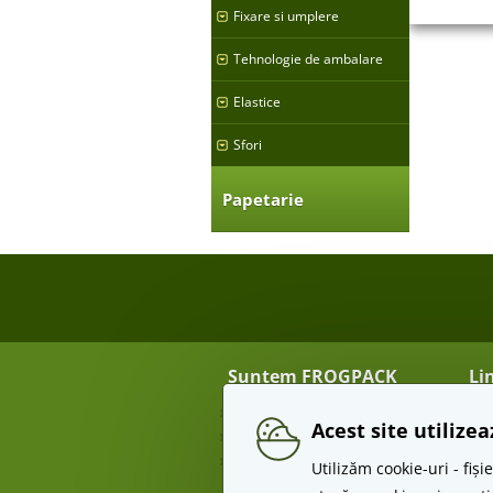
Fixare si umplere
Tehnologie de ambalare
Elastice
Sfori
Papetarie
Suntem FROGPACK
Li
Despre noi
Tra
Acest site utilize
Contact
Re
Angro
Te
Utilizăm cookie-uri - fi
Pr