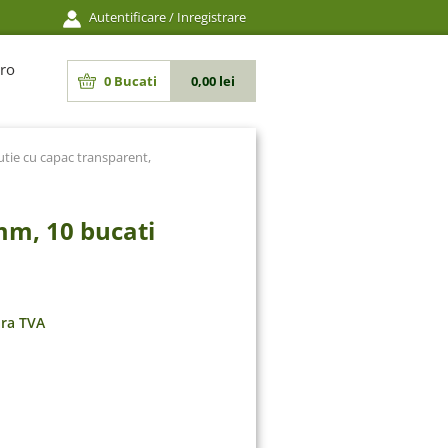
Autentificare
/
Inregistrare
ro
0
Bucati
0,00 lei
utie cu capac transparent,
mm, 10 bucati
ara TVA