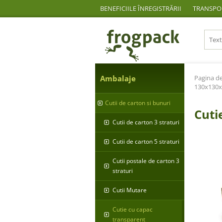
BENEFICIILE ÎNREGISTRĂRII
TRANSPOR
Ambalaje
Pagina de
130x130x
Cutii de carton si bunuri
Cuti
Cutii de carton 3 straturi
Cutii de carton 5 straturi
Cutii postale de carton 3
straturi
Cutii Mutare
Cutie cu capac
transparent