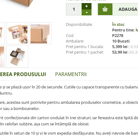
Disponibilitate:
În stoc
Pentru tine:
M
Cod:
P2278
Ambalare:
10 Bucati
Pret pentru 1 bucata:
5,399 lei
( 6,5
Pret pentru 1 pachet:
53,99 lei
(
65,33
IEREA PRODUSULUI
PARAMENTRII
e și se pliază ușor în 20 de secunde. Cutiile cu capace transparente cu balam
ăuntru.
re, acestea sunt potrivite pentru ambalarea produselor cosmetice, a obiectelo
lor sau a bomboanelor.
nt confecționate din carton ondulat în trei straturi, iar fereastra este lipită di
in celofan subțire, așa cum se întâmplă de obicei.
tiile în seturi de 10 și vi le vom expedia desfășurate. Nu aveți nevoie de band