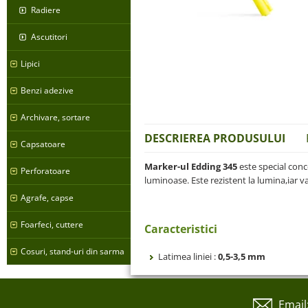
Radiere
Ascutitori
Lipici
Benzi adezive
Archivare, sortare
DESCRIEREA PRODUSULUI
Capsatoare
Marker-ul Edding 345
este special conc
Perforatoare
luminoase. Este rezistent la lumina,iar var
Agrafe, capse
Foarfeci, cuttere
Caracteristici
Cosuri, stand-uri din sarma
Latimea liniei :
0,5-3,5 mm
Email