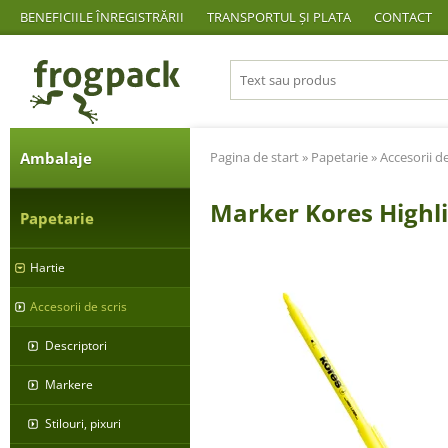
BENEFICIILE ÎNREGISTRĂRII
TRANSPORTUL ȘI PLATA
CONTACT
Ambalaje
Pagina de start
»
Papetarie
»
Accesorii de
Marker Kores Highli
Papetarie
Hartie
Accesorii de scris
Descriptori
Markere
Stilouri, pixuri