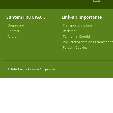
Suntem FROGPACK
Link-uri importante
Despre noi
Transportul și plata
Contact
Reclamații
Angro
Termeni si Conditii
Prelucrarea datelor su caracter p
Folosim Cookies
© 2026 Frogpack -
www.frogpack.ro