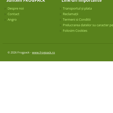
Suntem FROGPACK
Link-uri importante
Despre noi
Transportul și plata
Contact
Reclamații
Angro
Termeni si Conditii
Prelucrarea datelor su caracter p
Folosim Cookies
© 2026 Frogpack -
www.frogpack.ro