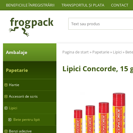
BENEFICIILE ÎNREGISTRĂRII
TRANSPORTUL ȘI PLATA
CONTACT
Ambalaje
Pagina de start
»
Papetarie
»
Lipici
»
Bete
Lipici Concorde, 15 
Papetarie
Hartie
Accesorii de scris
Lipici
Bete pentru lipit
Benzi adezive